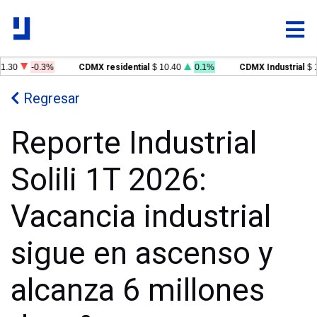
.30
-0.3%
CDMX residential
$ 10.40
0.1%
CDMX Industrial
$ 1
Regresar
Reporte Industrial
Solili 1T 2026:
Vacancia industrial
sigue en ascenso y
alcanza 6 millones