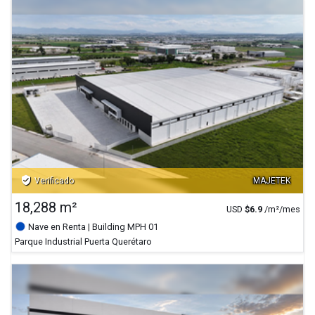
verified_user
Verificado
MAJETEK
18,288 m²
USD
$
6.9
/m²/mes
Nave en Renta
| Building MPH 01
Parque Industrial Puerta Querétaro