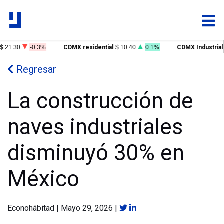
$ 21.30
-0.3%
CDMX residential
$ 10.40
0.1%
CDMX Industrial
Regresar
La construcción de
naves industriales
disminuyó 30% en
México
Econohábitad
|
Mayo 29, 2026
|