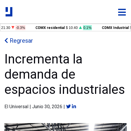
21.30
-0.3%
CDMX residential
$ 10.40
0.1%
CDMX Industrial
$ 
Regresar
Incrementa la
demanda de
espacios industriales
El Universal
|
Junio 30, 2026
|