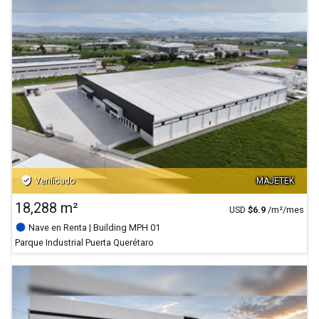
verified_user
Verificado
MAJETEK
18,288 m²
USD
$
6.9
/m²/mes
Nave en Renta
| Building MPH 01
Parque Industrial Puerta Querétaro