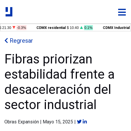
 21.30
-0.3%
CDMX residential
$ 10.40
0.1%
CDMX Industrial
Regresar
Fibras priorizan
estabilidad frente a
desaceleración del
sector industrial
Obras Expansión
|
Mayo 15, 2025
|