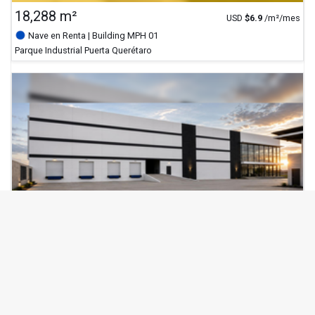
18,288 m²
USD
$
6.9
/m²/mes
Nave en Renta
| Building MPH 01
Parque Industrial Puerta Querétaro
verified_user
Verificado
MAJETEK
7,789 m²
USD
$
6.9
/m²/mes
Nave en Renta
| Building MPH 03