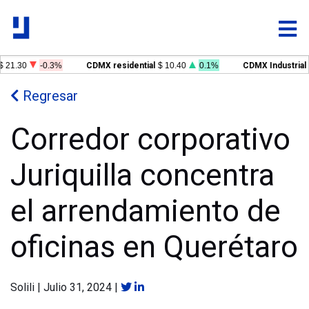
$ 21.30
-0.3%
CDMX residential
$ 10.40
0.1%
CDMX Industrial
Regresar
Corredor corporativo
Juriquilla concentra
el arrendamiento de
oficinas en Querétaro
Solili
|
Julio 31, 2024
|