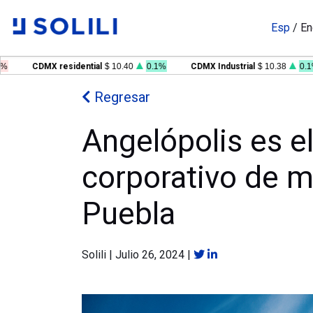
Esp
/
En
CDMX residential
$ 10.40
0.1%
CDMX Industrial
$ 10.38
0.1%
Regresar
Angelópolis es e
corporativo de m
Puebla
Solili
|
Julio 26, 2024
|