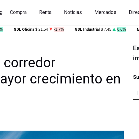
g
Compra
Renta
Noticias
Mercados
Dire
GDL Oficina
$ 21.54
-1.7%
GDL Industrial
$ 7.45
0.6%
MTY O
Es
im
l corredor
ayor crecimiento en
Su