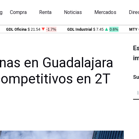
g
Compra
Renta
Noticias
Mercados
Dire
GDL Oficina
$ 21.54
-1.7%
GDL Industrial
$ 7.45
0.6%
MTY Ofic
Es
im
nas en Guadalajara
competitivos en 2T
Su