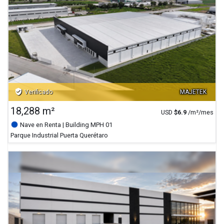
verified_user
Verificado
MAJETEK
18,288 m²
USD
$
6.9
/m²/mes
Nave en Renta
| Building MPH 01
Parque Industrial Puerta Querétaro