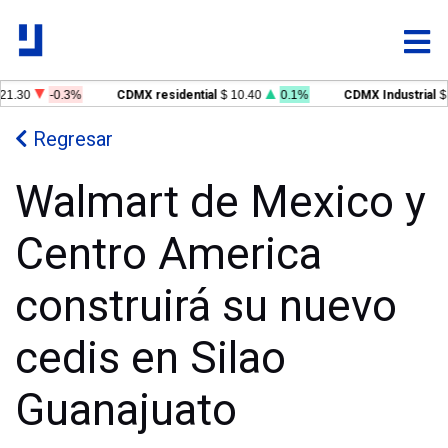
1.30
-0.3%
CDMX residential
$ 10.40
0.1%
CDMX Industrial
$ 
Regresar
Walmart de Mexico y
Centro America
construirá su nuevo
cedis en Silao
Guanajuato