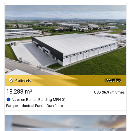
verified_user
Verificado
MAJETEK
18,288 m²
USD
$
6.9
/m²/mes
Nave en Renta
| Building MPH 01
Parque Industrial Puerta Querétaro