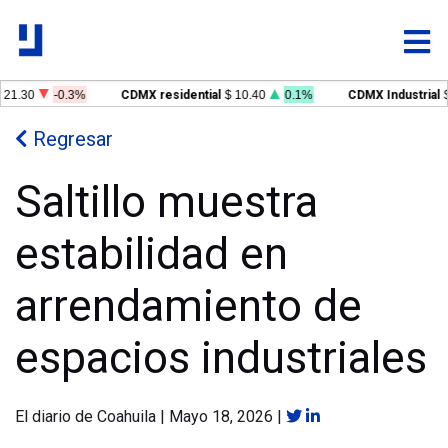
21.30
-0.3%
CDMX residential
$ 10.40
0.1%
CDMX Industrial
$
Regresar
Saltillo muestra
estabilidad en
arrendamiento de
espacios industriales
El diario de Coahuila
|
Mayo 18, 2026
|