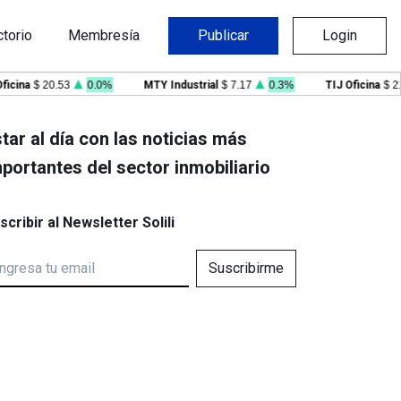
ctorio
Membresía
Publicar
Login
na
$ 20.53
0.0%
MTY Industrial
$ 7.17
0.3%
TIJ Oficina
$ 21.09
tar al día con las noticias más
portantes del sector inmobiliario
scribir al Newsletter Solili
Suscribirme