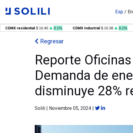
Esp
/
En
DMX residential
$ 10.40
0.1%
CDMX Industrial
$ 10.38
0.1%
G
Regresar
Reporte Oficinas 
Demanda de ene
disminuye 28% r
Solili
|
Noviembre 05, 2024
|