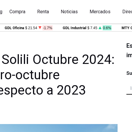
g
Compra
Renta
Noticias
Mercados
Dire
DL Oficina
$ 21.54
-1.7%
GDL Industrial
$ 7.45
0.6%
MTY Ofici
Es
im
Solili Octubre 2024:
ro-octubre
Su
especto a 2023