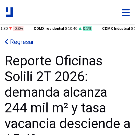
.30
-0.3%
CDMX residential
$ 10.40
0.1%
CDMX Industrial
$ 1
Regresar
Reporte Oficinas
Solili 2T 2026:
demanda alcanza
244 mil m² y tasa
vacancia desciende a