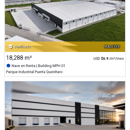
verified_user
Verificado
MAJETEK
18,288 m²
USD
$
6.9
/m²/mes
Nave en Renta
| Building MPH 01
Parque Industrial Puerta Querétaro