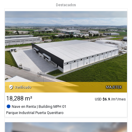
Destacados
verified_user
Verificado
MAJETEK
18,288 m²
USD
$
6.9
/m²/mes
Nave en Renta
| Building MPH 01
Parque Industrial Puerta Querétaro