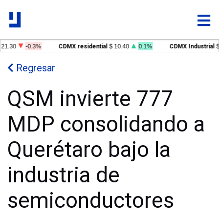
21.30
-0.3%
CDMX residential
$ 10.40
0.1%
CDMX Industrial
$ 
Regresar
QSM invierte 777
MDP consolidando a
Querétaro bajo la
industria de
semiconductores