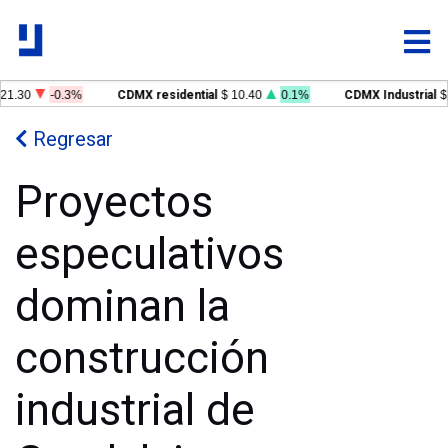
21.30
-0.3%
CDMX residential
$ 10.40
0.1%
CDMX Industrial
$ 
Regresar
Proyectos
especulativos
dominan la
construcción
industrial de