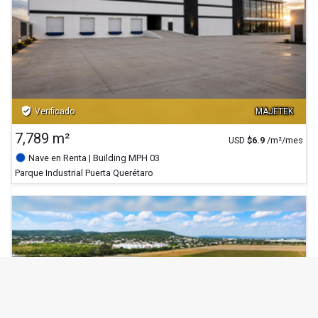
verified_user
Verificado
MAJETEK
7,789 m²
USD
$
6.9
/m²/mes
Nave en Renta
| Building MPH 03
Parque Industrial Puerta Querétaro