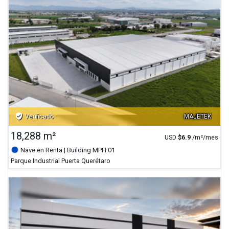
verified_user
Verificado
MAJETEK
18,288 m²
USD
$
6.9
/m²/mes
Nave en Renta
| Building MPH 01
Parque Industrial Puerta Querétaro