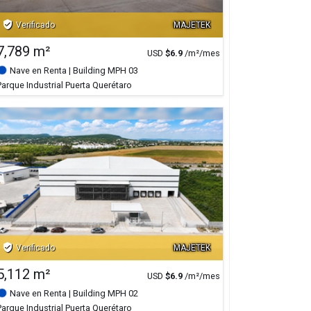
verified_user
Verificado
MAJETEK
7,789 m²
USD
$
6.9
/m²/mes
Nave en Renta
| Building MPH 03
Parque Industrial Puerta Querétaro
verified_user
Verificado
MAJETEK
5,112 m²
USD
$
6.9
/m²/mes
Nave en Renta
| Building MPH 02
Parque Industrial Puerta Querétaro