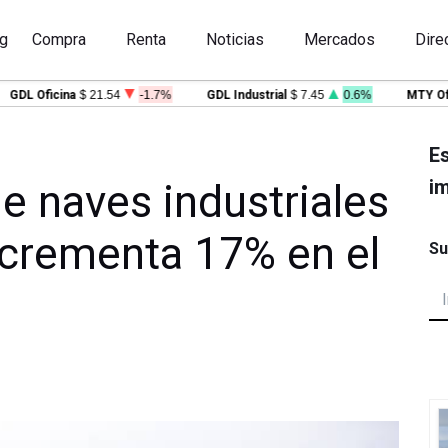
g
Compra
Renta
Noticias
Mercados
Dire
L Oficina
$ 21.54
-1.7%
GDL Industrial
$ 7.45
0.6%
MTY Oficin
Es
im
e naves industriales
ncrementa 17% en el
Su