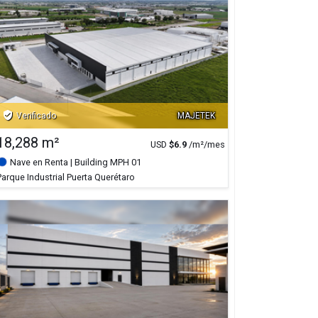
verified_user
Verificado
MAJETEK
18,288 m²
USD
$
6.9
/m²/mes
Nave en Renta
| Building MPH 01
Parque Industrial Puerta Querétaro