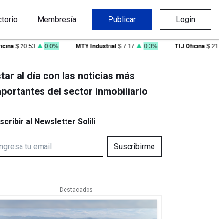
ctorio
Membresía
Publicar
Login
a
$ 20.53
0.0%
MTY Industrial
$ 7.17
0.3%
TIJ Oficina
$ 21.09
tar al día con las noticias más
portantes del sector inmobiliario
scribir al Newsletter Solili
Suscribirme
Destacados