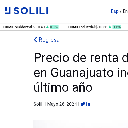
Esp
/
En
DMX residential
$ 10.40
0.1%
CDMX Industrial
$ 10.38
0.1%
GD
Regresar
Precio de renta d
en Guanajuato i
último año
Solili
|
Mayo 28, 2024
|