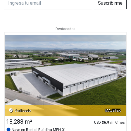
Suscribirme
Destacados
verified_user
Verificado
MAJETEK
18,288 m²
USD
$
6.9
/m²/mes
Nave en Renta
| Building MPH 01