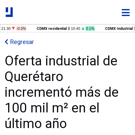
21.30
-0.3%
CDMX residential
$ 10.40
0.1%
CDMX Industrial
$ 
Regresar
Oferta industrial de
Querétaro
incrementó más de
100 mil m² en el
último año