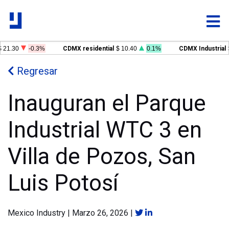
 21.30
-0.3%
CDMX residential
$ 10.40
0.1%
CDMX Industrial
$
Regresar
Inauguran el Parque
Industrial WTC 3 en
Villa de Pozos, San
Luis Potosí
Mexico Industry
|
Marzo 26, 2026
|