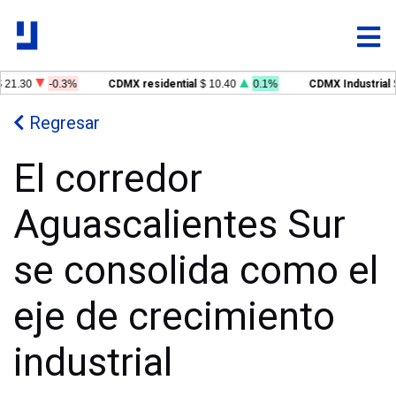
21.30
-0.3%
CDMX residential
$ 10.40
0.1%
CDMX Industrial
$
Regresar
El corredor
Aguascalientes Sur
se consolida como el
eje de crecimiento
industrial