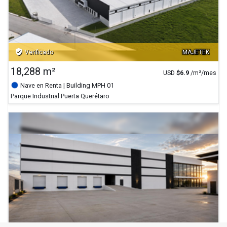
verified_user
Verificado
MAJETEK
18,288 m²
USD
$
6.9
/m²/mes
Nave en Renta
| Building MPH 01
Parque Industrial Puerta Querétaro