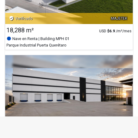
verified_user
Verificado
MAJETEK
18,288 m²
USD
$
6.9
/m²/mes
Nave en Renta
| Building MPH 01
Parque Industrial Puerta Querétaro
verified_user
Verificado
MAJETEK