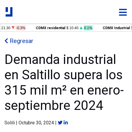
21.30
-0.3%
CDMX residential
$ 10.40
0.1%
CDMX Industrial
$
Regresar
Demanda industrial
en Saltillo supera los
315 mil m² en enero-
septiembre 2024
Solili
|
Octubre 30, 2024
|