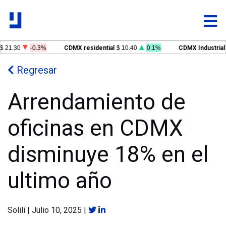
$ 21.30
-0.3%
CDMX residential
$ 10.40
0.1%
CDMX Industrial
Regresar
Arrendamiento de
oficinas en CDMX
disminuye 18% en el
ultimo año
Solili
|
Julio 10, 2025
|