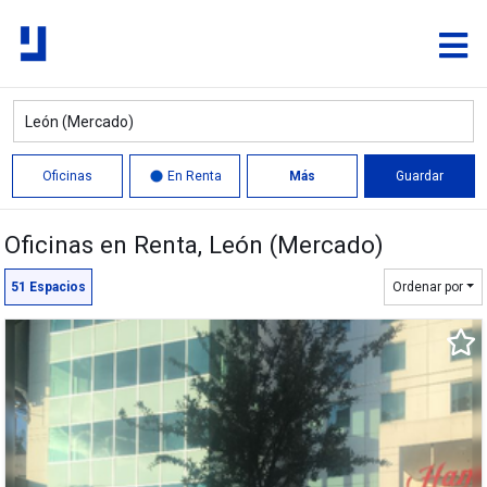
Oficinas
En Renta
Más
Guardar
Oficinas en Renta
, León (Mercado)
Círculo
Polígono
51
Espacios
Ordenar por
927 m²
1,125 m²
400 m²