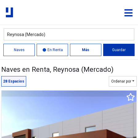
Naves
En Renta
Más
Guardar
Naves en Renta
, Reynosa (Mercado)
Círculo
Polígono
28
Espacios
Ordenar por
6,076 m²