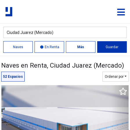
Naves
En Renta
Más
Guardar
Naves en Renta
, Ciudad Juarez (Mercado)
Círculo
Polígono
52
Espacios
Ordenar por
10,237 m²
11,969 m²