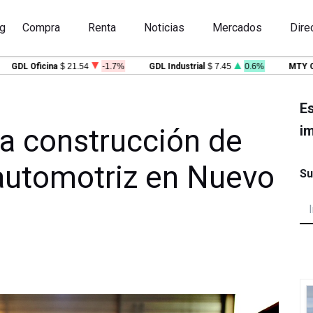
g
Compra
Renta
Noticias
Mercados
Dire
DL Oficina
$ 21.54
-1.7%
GDL Industrial
$ 7.45
0.6%
MTY Ofici
Es
im
la construcción de
automotriz en Nuevo
Su