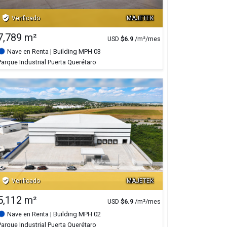
verified_user
Verificado
MAJETEK
7,789 m²
USD
$
6.9
/m²/mes
Nave en Renta
| Building MPH 03
Parque Industrial Puerta Querétaro
verified_user
Verificado
MAJETEK
5,112 m²
USD
$
6.9
/m²/mes
Nave en Renta
| Building MPH 02
Parque Industrial Puerta Querétaro