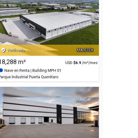
verified_user
Verificado
MAJETEK
18,288 m²
USD
$
6.9
/m²/mes
Nave en Renta
| Building MPH 01
Parque Industrial Puerta Querétaro