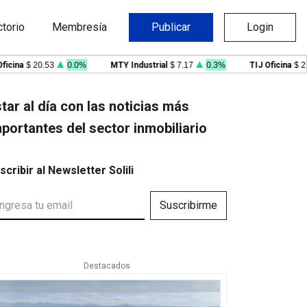
ctorio
Membresía
Publicar
Login
na
$ 20.53
0.0%
MTY Industrial
$ 7.17
0.3%
TIJ Oficina
$ 21.09
tar al día con las noticias más
portantes del sector inmobiliario
scribir al Newsletter Solili
Suscribirme
Destacados