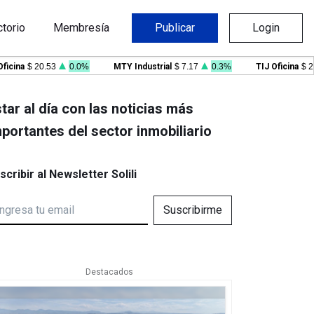
ctorio
Membresía
Publicar
Login
na
$ 20.53
0.0%
MTY Industrial
$ 7.17
0.3%
TIJ Oficina
$ 21.09
tar al día con las noticias más
portantes del sector inmobiliario
scribir al Newsletter Solili
Suscribirme
Destacados