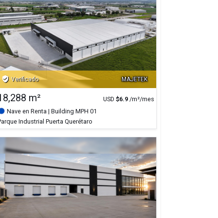
verified_user
Verificado
MAJETEK
18,288 m²
USD
$
6.9
/m²/mes
Nave en Renta
| Building MPH 01
Parque Industrial Puerta Querétaro