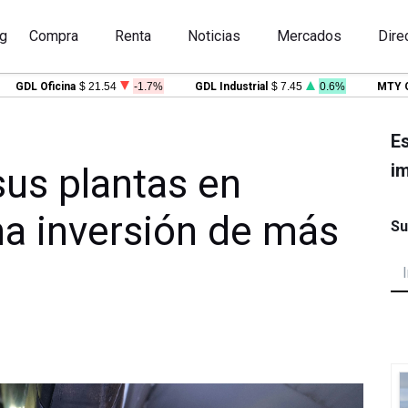
g
Compra
Renta
Noticias
Mercados
Dire
DL Oficina
$ 21.54
-1.7%
GDL Industrial
$ 7.45
0.6%
MTY Ofici
Es
im
us plantas en
a inversión de más
Su