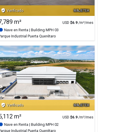
verified_user
Verificado
MAJETEK
7,789 m²
USD
$
6.9
/m²/mes
Nave en Renta
| Building MPH 03
Parque Industrial Puerta Querétaro
verified_user
Verificado
MAJETEK
5,112 m²
USD
$
6.9
/m²/mes
Nave en Renta
| Building MPH 02
Parque Industrial Puerta Querétaro