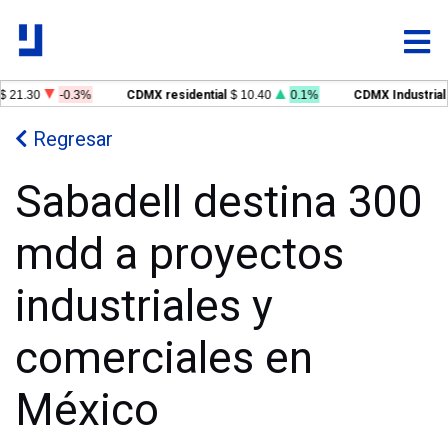
$ 21.30
-0.3%
CDMX residential
$ 10.40
0.1%
CDMX Industrial
Regresar
Sabadell destina 300
mdd a proyectos
industriales y
comerciales en
México