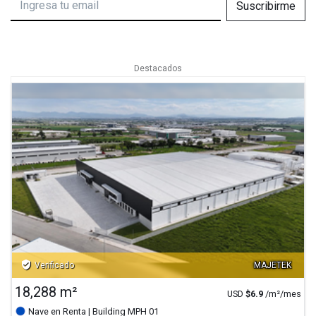
Suscribirme
Destacados
verified_user
Verificado
MAJETEK
18,288 m²
USD
$
6.9
/m²/mes
Nave en Renta
| Building MPH 01