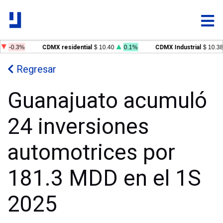
-0.3%
CDMX residential
$ 10.40
0.1%
CDMX Industrial
$ 10.38
Regresar
Guanajuato acumuló
24 inversiones
automotrices por
181.3 MDD en el 1S
2025