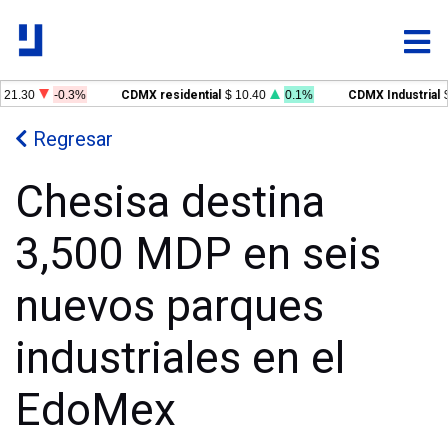
21.30
-0.3%
CDMX residential
$ 10.40
0.1%
CDMX Industrial
$
Regresar
Chesisa destina
3,500 MDP en seis
nuevos parques
industriales en el
EdoMex