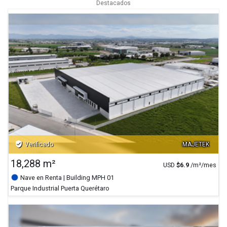
Destacados
verified_user
Verificado
MAJETEK
18,288 m²
USD
$
6.9
/m²/mes
Nave en Renta
| Building MPH 01
Parque Industrial Puerta Querétaro