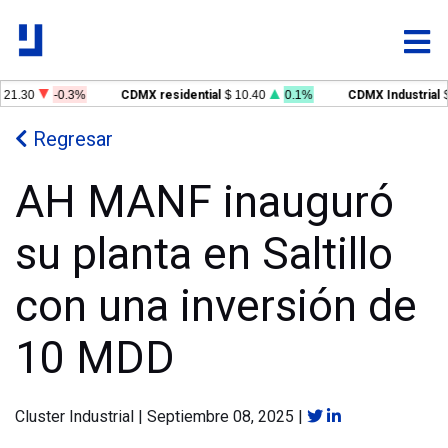
21.30
-0.3%
CDMX residential
$ 10.40
0.1%
CDMX Industrial
$ 
Regresar
AH MANF inauguró
su planta en Saltillo
con una inversión de
10 MDD
Cluster Industrial
|
Septiembre 08, 2025
|