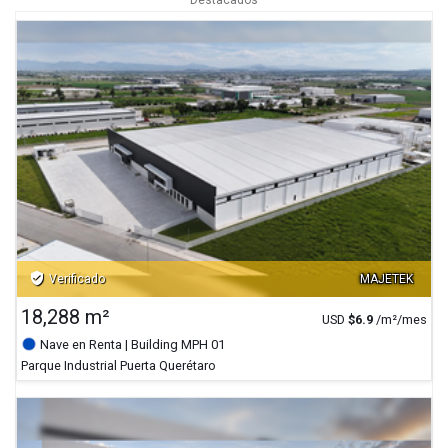
verified_user
Verificado
MAJETEK
18,288 m²
USD
$
6.9
/m²/mes
Nave en Renta
| Building MPH 01
Parque Industrial Puerta Querétaro