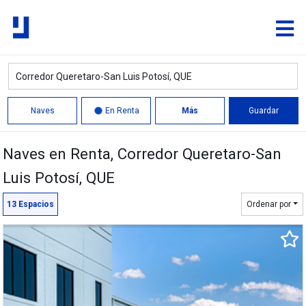
11,076 m²
Naves
En Renta
Más
Guardar
Naves en Renta
, Corredor Queretaro-San
Quitar
Luis Potosí, QUE
Límite
13
Espacios
Ordenar por