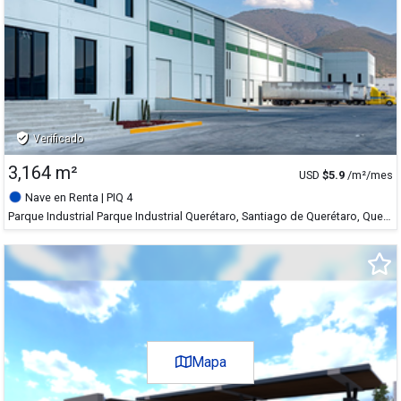
verified_user
Verificado
3,164 m²
USD
$
5.9
/m²/mes
Nave en Renta
| PIQ 4
Parque Industrial Parque Industrial Querétaro, Santiago de Querétaro, Querétaro
+
-
Satélite
Mapa