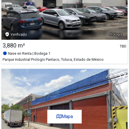
5,185 m²
verified_user
Verificado
Prologis
3,880 m²
688 m²
TBD
3,880 m²
Nave en Renta
| Bodega 1
Parque Industrial Prologis Pantaco, Toluca, Estado de México
6,000 m²
+
-
Satélite
Mapa