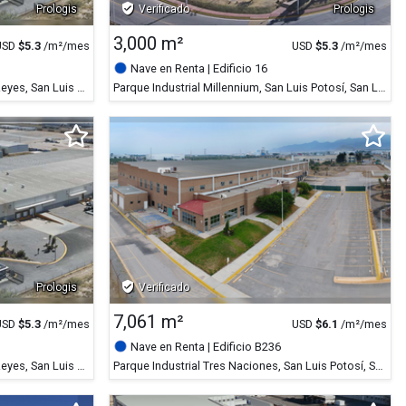
verified_user
Prologis
Verificado
Prologis
3,000 m²
USD
$
5.3
/m²/mes
USD
$
5.3
/m²/mes
Nave en Renta
| Edificio 16
Parque Industrial Logistik, Villa de Reyes, San Luis Potosí
Parque Industrial Millennium, San Luis Potosí, San Luis Potosí
verified_user
Prologis
Verificado
7,061 m²
USD
$
5.3
/m²/mes
USD
$
6.1
/m²/mes
Nave en Renta
| Edificio B236
Parque Industrial Logistik, Villa de Reyes, San Luis Potosí
Parque Industrial Tres Naciones, San Luis Potosí, San Luis Potosí