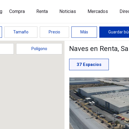
g
Compra
Renta
Noticias
Mercados
Dire
Tamaño
Precio
Más
Guardar b
Naves en Renta
, S
Polígono
37
Espacios